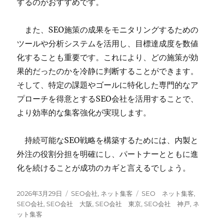
するのがおすすめです。
また、SEO施策の成果をモニタリングするための
ツールや分析システムを活用し、目標達成度を数値
化することも重要です。これにより、どの施策が効
果的だったのかを冷静に判断することができます。
そして、特定の課題やゴールに特化した専門的なア
プローチを得意とするSEO会社を活用することで、
より効率的な集客強化が実現します。
持続可能なSEO戦略を構築するためには、内製と
外注の役割分担を明確にし、パートナーとともに進
化を続けることが成功のカギと言えるでしょう。
投
カ
タ
2026年3月29日
SEO会社
,
ネット集客
SEO ネット集客
,
稿
テ
グ
SEO会社
,
SEO会社 大阪
,
SEO会社 東京
,
SEO会社 神戸
,
ネ
日:
ゴ
ット集客