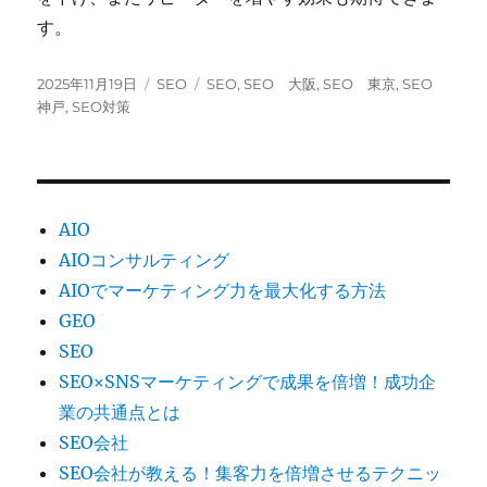
す。
投
カ
タ
2025年11月19日
SEO
SEO
,
SEO 大阪
,
SEO 東京
,
SEO
稿
テ
グ
神戸
,
SEO対策
日:
ゴ
リ
ー
AIO
AIOコンサルティング
AIOでマーケティング力を最大化する方法
GEO
SEO
SEO×SNSマーケティングで成果を倍増！成功企
業の共通点とは
SEO会社
SEO会社が教える！集客力を倍増させるテクニッ